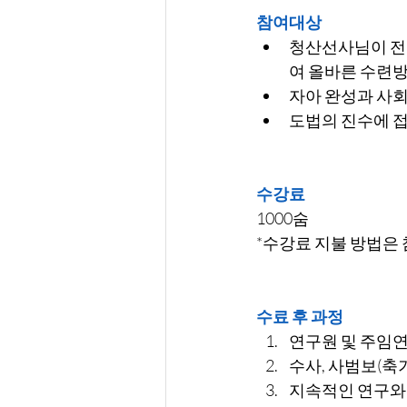
참여대상
청산선사님이 전
여 올바른 수련방
자아 완성과 사회
도법의 진수에 접
수강료
1000숨
*수강료 지불 방법은
수료 후 과정
연구원 및 주임
수사, 사범보(축
지속적인 연구와