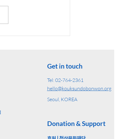
Get in touch
Tel: 02-764-2361
hello@kouksundobonwon.org
Seoul, KOREA
식
Donati
on & Support
후원 | 청산문화재단