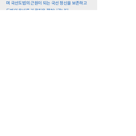
며 국선도법의 근원이 되는 국선 정신을 보존하고
도법의 올바른 가르침을 펼쳐나갑니다.
About Kouksundo
Our Centers
Kouksundo Bonwon
Cheongsan
News
Stay connected
궁금한 것이 있으신가요?
카카오톡으로 1:1 문의를 보내주세요. 성실히 답변
드리겠습니다.