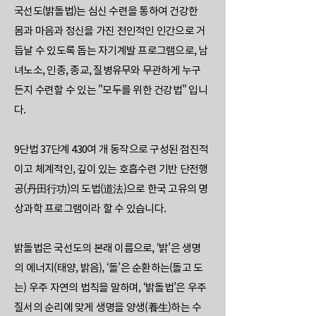
국선도(밝돌법)는 심신 수련을 통하여 건강한
몸과 마음과 정신을 가진 전인적인 인간으로 거
듭날 수 있도록 돕는 자기계발 프로그램으로, 남
녀노소, 인종, 종교, 질병유무와 무관하게 누구
든지 수련할 수 있는 "모두를 위한 건강법" 입니
다.
9단법 37단계 430여 개 동작으로 구성된 점진적
이고 체계적인, 깊이 있는 호흡수련 기반 단전행
공(丹田行功)의 도법(道法)으로 한국 고유의 명
상과학 프로그램이라 할 수 있습니다.
밝돌법은 국선도의 본래 이름으로, ‘밝’은 생명
의 에너지(태양, 밝음), ‘돌’은 순환하는(돌고 도
는) 우주 자연의 법칙을 말하며, ‘밝돌법’은 우주
질서의 순리에 맞게 생명을 양생(養生)하는 수