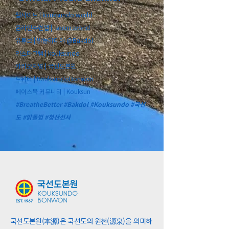
웹사이트 |
kouksundo.world
온라인수련앱 |
soom.world
유튜브 | 밝돌미디어
@Bakdol
인스타그램 |
kouksundo
카카오채널 |
국선도본원
트위터 |
KouksundoBonwon
페이스북 커뮤니티 |
Kouksun
#BreatheBetter #Bakdol #Kouksundo #국선
도 #밝돌법 #청산선사
국선도본원(本源)은 국선도의 원천(源泉)을 의미하