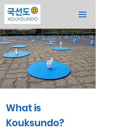
What is
Kouksundo?