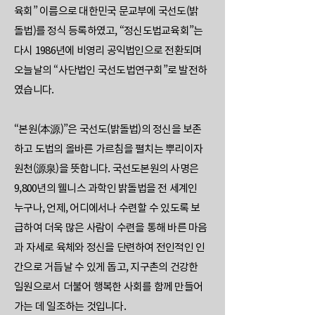
육회” 이름으로 대한민국 문교부에 국선도(밝
돌법)를 정식 등록하였고, “정신도법교육회”는
다시 1986년에 비영리 공익법인으로 전환되며
오늘날의 “사단법인 국선도법연구회”로 발전하
였습니다.
“본원(本源)”은 국선도(밝돌법)의 정신을 보존
하고 도법의 올바른 가르침을 펼치는 뿌리이자
원천(源泉)을 뜻합니다. 국선도본원의 사명은
9,800년의 웰니스 과학인 밝돌법을 전 세계인
누구나, 언제, 어디에서나 수련할 수 있도록 보
급하여 더욱 많은 사람이 수련을 통해 바른 마음
과 자세로 육체와 정신을 단련하여 전인적인 인
간으로 거듭날 수 있게 돕고, 지구촌의 건강한
일원으로서 더불어 행복한 사회를 함께 만들어
가는 데 일조하는 것입니다.